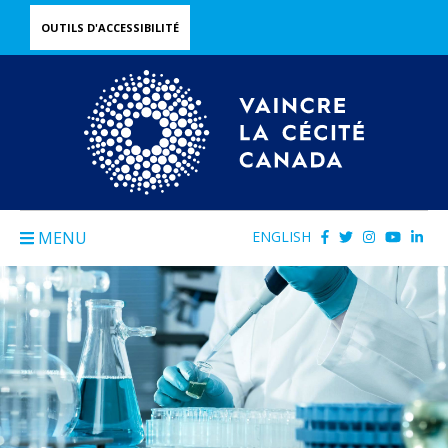
Skip
OUTILS D'ACCESSIBILITÉ
to
main
content
MENU
ENGLISH