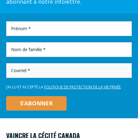
abonnant à notre infolettre.
PRÉNOM
*
NOM
DE
FAMILLE
*
COURRIEL
*
J’AI LU ET ACCEPTÉ LA
POLITIQUE DE PROTECTION DE LA VIE PRIVÉE
.
VAINCRE LA CÉCITÉ CANADA