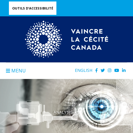
Skip
OUTILS D'ACCESSIBILITÉ
to
main
content
MENU
ENGLISH