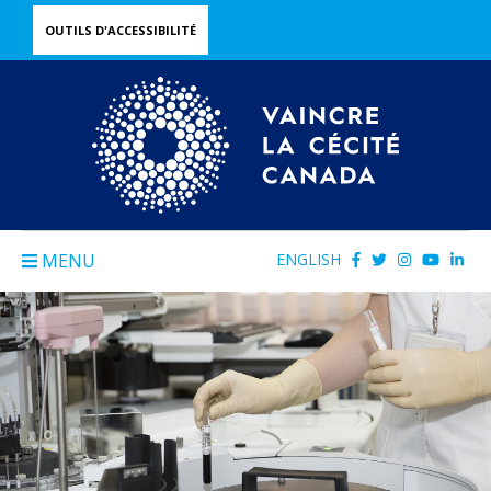
Skip
OUTILS D'ACCESSIBILITÉ
to
main
content
MENU
ENGLISH