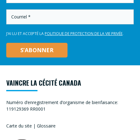
FAMILLE
*
COURRIEL
*
J’AI LU ET ACCEPTÉ LA
POLITIQUE DE PROTECTION DE LA VIE PRIVÉE
.
VAINCRE LA CÉCITÉ CANADA
Numéro d’enregistrement d’organisme de bienfaisance:
119129369 RR0001
Carte du site
|
Glossaire