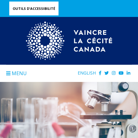
Skip
OUTILS D'ACCESSIBILITÉ
to
main
content
MENU
ENGLISH