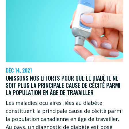
CÉCITÉ
CANADA
EXHORTE
LES
PROVINCES
À
AUTORISER
UN
DÉC 14, 2021
TRAITEMENT
UNISSONS NOS EFFORTS POUR QUE LE DIABÈTE NE
QUI
SOIT PLUS LA PRINCIPALE CAUSE DE CÉCITÉ PARMI
LA POPULATION EN ÂGE DE TRAVAILLER
SAUVE
LA
Les maladies oculaires liées au diabète
constituent la principale cause de cécité parmi
VUE
la population canadienne en âge de travailler.
Au pays, un diagnostic de diabète est posé