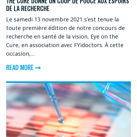
PRINCIPALE
THE CURE DONNE UN COUP DE POUCE AUX ESPOIRS
DE LA RECHERCHE
CAUSE
DE
Le samedi 13 novembre 2021 s’est tenue la
toute première édition de notre concours de
CÉCITÉ
recherche en santé de la vision, Eye on the
PARMI
Cure, en association avec FYidoctors. À cette
LA
occasion,…
POPULATION
ABOUT
READ MORE
EN
SANTÉ
ÂGE
DE
DE
LA
TRAVAILLER
VISION
:
NOTRE
CONCOURS