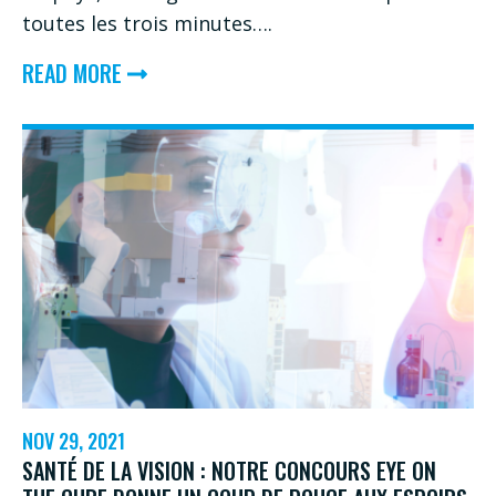
toutes les trois minutes….
ABOUT
READ MORE
UNISSONS
NOS
EFFORTS
POUR
QUE
LE
DIABÈTE
NE
SOIT
PLUS
NOV 29, 2021
LA
SANTÉ DE LA VISION : NOTRE CONCOURS EYE ON