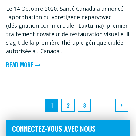
Le 14 Octobre 2020, Santé Canada a annoncé
l’approbation du voretigene neparvovec
(désignation commerciale : Luxturna), premier
traitement novateur de restauration visuelle. Il
s’agit de la première thérapie génique ciblée
autorisée au Canada…
ABOUT
READ MORE
UN
BRILLANT
AVENIR
:
1
2
3
SANTÉ
CANADA
CONNECTEZ-VOUS AVEC NOUS
APPROUVE