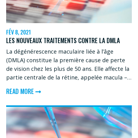
EYE
ON
THE
FÉV 8, 2021
CURE
LES NOUVEAUX TRAITEMENTS CONTRE LA DMLA
DONNE
La dégénérescence maculaire liée à l’âge
UN
(DMLA) constitue la première cause de perte
COUP
de vision chez les plus de 50 ans. Elle affecte la
DE
partie centrale de la rétine, appelée macula –…
POUCE
ABOUT
READ MORE
AUX
LES
ESPOIRS
NOUVEAUX
DE
TRAITEMENTS
LA
CONTRE
RECHERCHE